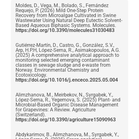
Moldes, D., Vega, M., Bolado, S., Fernández
Requejo, P. (2026) Mild One-Step Protein
Recovery from Microalgae Cultivated in Swine
Wastewater Using Natural Deep Eutectic Solvent-
Based Aqueous Biphasic Systems. Molecules.
https://doi.org/10.3390/molecules31030483
Gutiérrez-Martín, D., Castro, G., González, S.V.,
Arp, H.P.H, López-Serna, R., Asimakopoulos, A.G.
(2025) A comprehensive analytical approach to
monitoring selected emerging contaminant
classes in sewage sludge and e-waste from
Norway. Environmental Chemistry and
Ecotoxicology.
https://doi.org/10.1016/j.enceco.2025.05.004
Alimzhanova, M., Meirbekov, N., Syrgabek, Y.,
López-Serna, R., Yegemova, S. (2025) Plant- and
Microbial-Based Organic Disease Management
for Grapevines: A Review. Agriculture
(Switzerland).
https://doi.org/10.3390/agriculture15090963
Abdykarimov, B., Alimzhanova, M., Syrgabek, Y.,