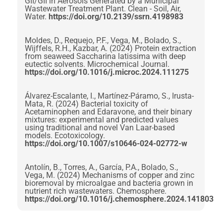
GII/GII in Aerosols Generated by a Municipal
Wastewater Treatment Plant. Clean - Soil, Air,
Water.
https://doi.org/10.2139/ssrn.4198983
Moldes, D., Requejo, P.F., Vega, M., Bolado, S.,
Wijffels, R.H., Kazbar, A. (2024) Protein extraction
from seaweed Saccharina latissima with deep
eutectic solvents. Microchemical Journal.
https://doi.org/10.1016/j.microc.2024.111275
Álvarez-Escalante, I., Martínez-Páramo, S., Irusta-
Mata, R. (2024) Bacterial toxicity of
Acetaminophen and Edaravone, and their binary
mixtures: experimental and predicted values
using traditional and novel Van Laar-based
models. Ecotoxicology.
https://doi.org/10.1007/s10646-024-02772-w
Antolín, B., Torres, A., García, P.A., Bolado, S.,
Vega, M. (2024) Mechanisms of copper and zinc
bioremoval by microalgae and bacteria grown in
nutrient rich wastewaters. Chemosphere.
https://doi.org/10.1016/j.chemosphere.2024.141803