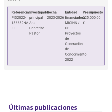
Referencia
Investigador
Fecha
Entidad
Presupuesto
PID2022-
principal
2023-2026
financiadora
225.000,00
136682NA-
Ana
MICINN /
€
I00
Cabrerizo
UE -
Pastor
Proyectos
de
Generación
de
Conocimiento
2022
Últimas publicaciones