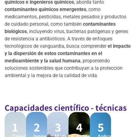
químicos e ingenieros químicos
, aborda tanto
contaminantes químicos emergentes
, como
medicamentos, pesticidas, metales pesados y productos
de cuidado personal, como también
contaminantes
biológicos
, incluyendo virus, bacterias patógenas y genes
de resistencia a antibióticos. A través de enfoques
tecnológicos de vanguardia, busca comprender
el
impacto
y la dispersión de estos contaminantes en el
medioambiente y la salud humana
, proponiendo
soluciones sostenibles que contribuyan a la protección
ambiental y la mejora de la calidad de vida.
Capacidades científico - técnicas
1
2
3
4
5
Capacidades
Innovación
Modelado
Análisis
Aplicación