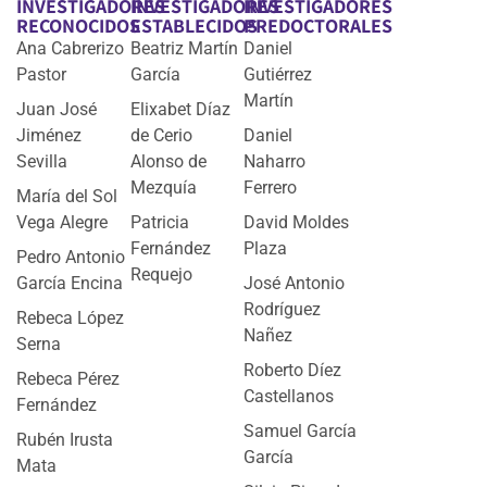
INVESTIGADORES
INVESTIGADORES
INVESTIGADORES
RECONOCIDOS
ESTABLECIDOS
PREDOCTORALES
Ana Cabrerizo
Beatriz Martín
Daniel
Pastor
García
Gutiérrez
Martín
Juan José
Elixabet Díaz
Jiménez
de Cerio
Daniel
Sevilla
Alonso de
Naharro
Mezquía
Ferrero
María del Sol
Vega Alegre
Patricia
David Moldes
Fernández
Plaza
Pedro Antonio
Requejo
García Encina
José Antonio
Rodríguez
Rebeca López
Nañez
Serna
Roberto Díez
Rebeca Pérez
Castellanos
Fernández
Samuel García
Rubén Irusta
García
Mata