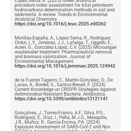
López-Serna, R. (2025) Green analytical
procedure index assessment for total petroleum
hydrocarbons determination methods in soil and
sediments. A review. Trends in Environmental
Analytical Chemistry.
https://doi.org/10.1016/j.teac.2025.e00262
Morillas-España, A., López-Serna, R., Rodríguez
Chikri, L.Y., Jiménez, J.J., Lafarga, T., Uggetti, E.,
Acién, G., González-López, C.V. (2025) Microalgae
wastewater treatment: Pharmaceutical removal
and biomass valorization. Journal of
Environmental Management.
https://doi.org/10.1016/j.jenvman.2025.124942
de la Fuente Tagarro, C., Martín-González, D., De
Lucas, A., Bordel, S., Santos-Beneit, F. (2024)
Current Knowledge on CRISPR Strategies Against
Antimicrobial-Resistant Bacteria. Antibiotics.
https://doi.org/10.3390/antibiotics13121141
Gonçalves, J., Torres-Franco, A.F., Silva, P.G.,
Rodríguez, E., Díaz, I., Peña, M.J.G., Mesquita,
J.R., Muñoz, R., García-Encina, P.A. (2024)
Exposure Assessment of SARS-CoV-2 and Nov