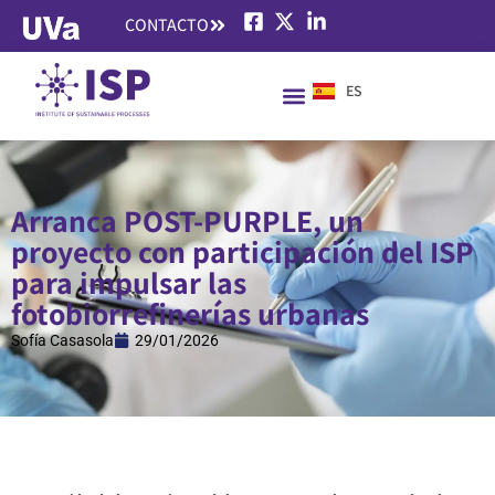
CONTACTO
ES
EN
Arranca POST-PURPLE, un
proyecto con participación del ISP
para impulsar las
fotobiorrefinerías urbanas
Sofía Casasola
29/01/2026